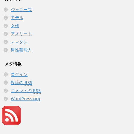
ジャニーズ
モデル
女優
アスリート
ママタレ
男性芸能人
メタ情報
ログイン
投稿の
RSS
コメントの
RSS
WordPress.org