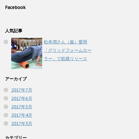
Facebook
人気記事
松本潤さん（嵐）愛用
「グリッドフォームロー
ラー」で筋膜リリース
アーカイブ
2017年7月
2017年6月
2017年5月
2017年4月
2017年3月
カテゴリー