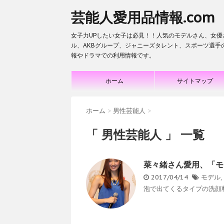
芸能人愛用品情報.com
女子力UPしたい女子は必見！！人気のモデルさん、女優
ル、AKBグループ、ジャニーズタレント、スポーツ選手
報やドラマでの利用情報です。
ホーム
サイトマップ
ホーム
>
男性芸能人
>
「 男性芸能人 」 一覧
菜々緒さん愛用、「モ
2017/04/14
モデル
,
泡で出てくるタイプの洗顔料