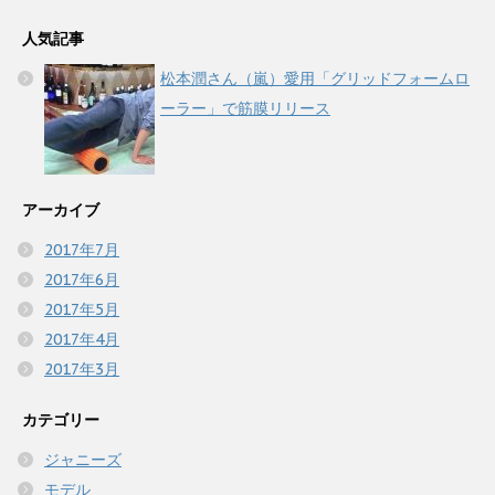
人気記事
松本潤さん（嵐）愛用「グリッドフォームロ
ーラー」で筋膜リリース
アーカイブ
2017年7月
2017年6月
2017年5月
2017年4月
2017年3月
カテゴリー
ジャニーズ
モデル