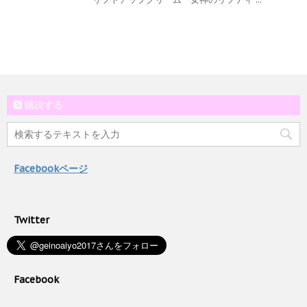
購読する
Facebookページ
Twitter
Facebook