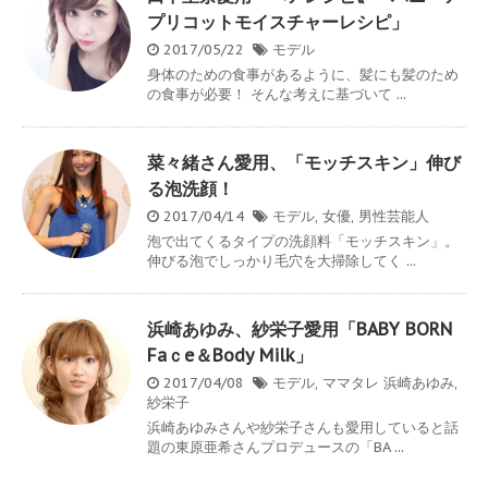
プリコットモイスチャーレシピ」
2017/05/22
モデル
身体のための食事があるように、髪にも髪のため
の食事が必要！ そんな考えに基づいて ...
菜々緒さん愛用、「モッチスキン」伸び
る泡洗顔！
2017/04/14
モデル
,
女優
,
男性芸能人
泡で出てくるタイプの洗顔料「モッチスキン」。
伸びる泡でしっかり毛穴を大掃除してく ...
浜崎あゆみ、紗栄子愛用「BABY BORN
Faｃe＆Body Milk」
2017/04/08
モデル
,
ママタレ
浜崎あゆみ
,
紗栄子
浜崎あゆみさんや紗栄子さんも愛用していると話
題の東原亜希さんプロデュースの「BA ...