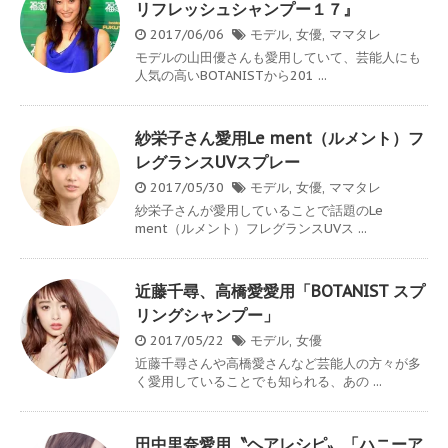
リフレッシュシャンプー１７』
2017/06/06
モデル
,
女優
,
ママタレ
モデルの山田優さんも愛用していて、芸能人にも
人気の高いBOTANISTから201 ...
紗栄子さん愛用Le ment（ルメント）フ
レグランスUVスプレー
2017/05/30
モデル
,
女優
,
ママタレ
紗栄子さんが愛用していることで話題のLe
ment（ルメント）フレグランスUVス ...
近藤千尋、高橋愛愛用「BOTANIST スプ
リングシャンプー」
2017/05/22
モデル
,
女優
近藤千尋さんや高橋愛さんなど芸能人の方々が多
く愛用していることでも知られる、あの ...
田中里奈愛用〝ヘアレシピ〟「ハニーア